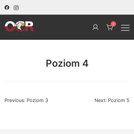
Skip
to
content
0
OCR Polska
Poziom 4
Nawigacja
Previous:
Poziom 3
Next:
Poziom 5
wpisu