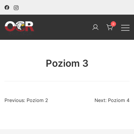
Skip
to
content
0
OCR Polska
Poziom 3
Nawigacja
Previous:
Poziom 2
Next:
Poziom 4
wpisu