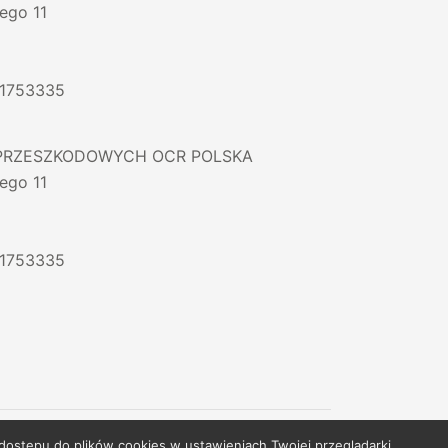
ego 11
61753335
PRZESZKODOWYCH OCR POLSKA
ego 11
61753335
 dostępu do plików cookies w ustawieniach Twojej przeglądarki.