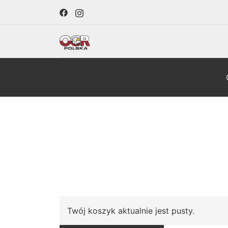
Skip
to
content
OCR Polska
Twój koszyk aktualnie jest pusty.