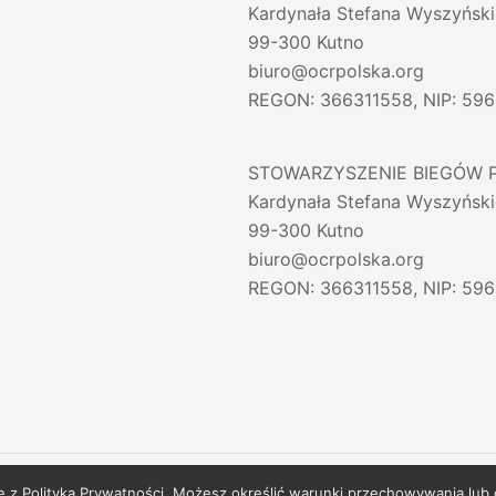
Kardynała Stefana Wyszyński
99-300 Kutno
biuro@ocrpolska.org
REGON: 366311558, NIP: 59
STOWARZYSZENIE BIEGÓW 
Kardynała Stefana Wyszyński
99-300 Kutno
biuro@ocrpolska.org
REGON: 366311558, NIP: 59
nie z Polityką Prywatności. Możesz określić warunki przechowywania lub