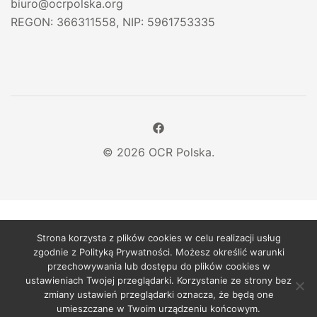
biuro@ocrpolska.org
REGON: 366311558, NIP: 5961753335
© 2026 OCR Polska.
Strona korzysta z plików cookies w celu realizacji usług
zgodnie z Polityką Prywatności. Możesz określić warunki
przechowywania lub dostępu do plików cookies w
ustawieniach Twojej przeglądarki. Korzystanie ze strony bez
zmiany ustawień przeglądarki oznacza, że będą one
umieszczane w Twoim urządzeniu końcowym.