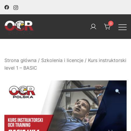
Skip
to
content
0
OCR Polska
Strona główna
/
Szkolenia i licencje
/ Kurs instruktorski
level 1 – BASIC