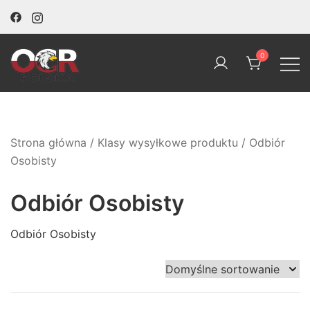
Skip
to
content
0
OCR Polska
Strona główna
/ Klasy wysyłkowe produktu / Odbiór
Osobisty
Odbiór Osobisty
Odbiór Osobisty