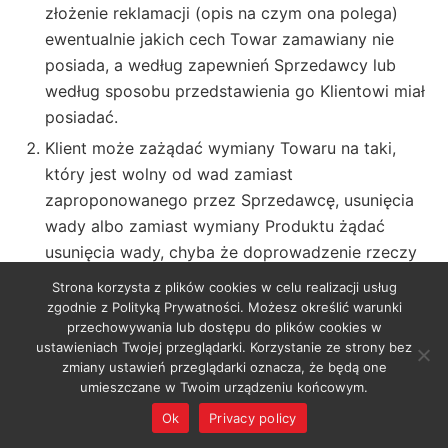
złożenie reklamacji (opis na czym ona polega)
ewentualnie jakich cech Towar zamawiany nie
posiada, a według zapewnień Sprzedawcy lub
według sposobu przedstawienia go Klientowi miał
posiadać.
Klient może zażądać wymiany Towaru na taki,
który jest wolny od wad zamiast
zaproponowanego przez Sprzedawcę, usunięcia
wady albo zamiast wymiany Produktu żądać
usunięcia wady, chyba że doprowadzenie rzeczy
do zgodności z umową w sposób wybrany przez
Strona korzysta z plików cookies w celu realizacji usług
Klienta jest niemożliwe albo wymagałoby
zgodnie z Polityką Prywatności. Możesz określić warunki
przechowywania lub dostępu do plików cookies w
nadmiernych kosztów w porównaniu ze sposobem
ustawieniach Twojej przeglądarki. Korzystanie ze strony bez
proponowanym przez Sprzedawcę. Przy ocenie
zmiany ustawień przeglądarki oznacza, że będą one
nadmierności kosztów uwzględnia się wartość
umieszczane w Twoim urządzeniu końcowym.
rzeczy wolnej od wad, rodzaj i znaczenie
Ok
Privacy policy
stwierdzonej wady, a także bierze się pod uwagę