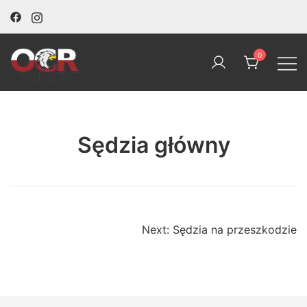
Skip
to
content
0
OCR Polska
Sędzia główny
Nawigacja
Next:
Sędzia na przeszkodzie
wpisu