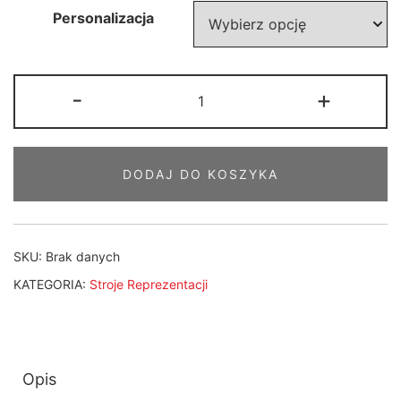
Personalizacja
ilość
-
+
Spodenki
luźne
-
DODAJ DO KOSZYKA
damskie
SKU:
Brak danych
KATEGORIA:
Stroje Reprezentacji
Opis