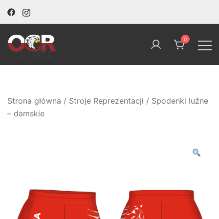
Skip
to
content
0
OCR Polska
Strona główna
/
Stroje Reprezentacji
/ Spodenki luźne
– damskie